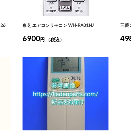
26
東芝 エアコンリモコン WH-RA01NJ
三菱 
6900
49
円 （税込）