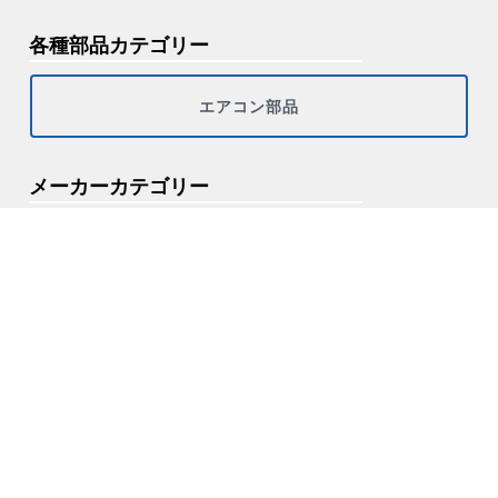
各種部品カテゴリー
エアコン部品
メーカーカテゴリー
その他
シャープ
ダイキン
パナソニック（ナショナル・サンヨー）
三菱重工
三菱電機
三菱電機、三菱重工
富士通ゼネラル
日立
東芝