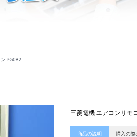
 PG092
三菱電機 エアコンリモコン
商品の説明
購入の際