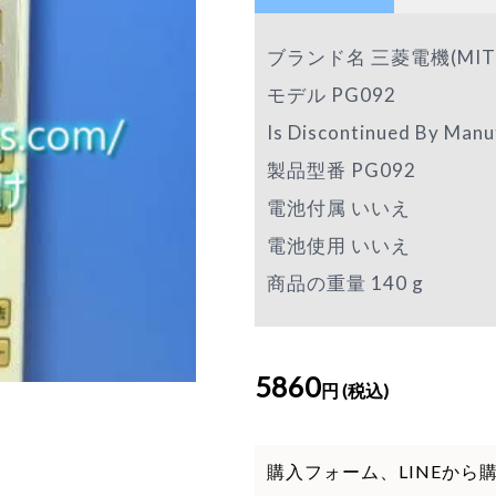
ブランド名 三菱電機(MITSUB
モデル PG092
Is Discontinued By Ma
製品型番 PG092
電池付属 いいえ
電池使用 いいえ
商品の重量 140 g
5860
円 (税込)
購入フォーム、LINEから