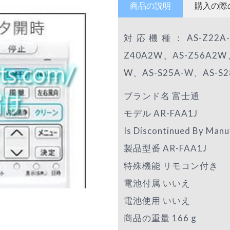
商品の説明
購入の際
対応機種：AS-Z22A-W
Z40A2W、AS-Z56A2W
W、AS-S25A-W、AS-S2
ブランド名 富士通
モデル AR-FAA1J
Is Discontinued By Ma
製品型番 AR-FAA1J
特殊機能 リモコン付き
電池付属 いいえ
電池使用 いいえ
商品の重量 166 g