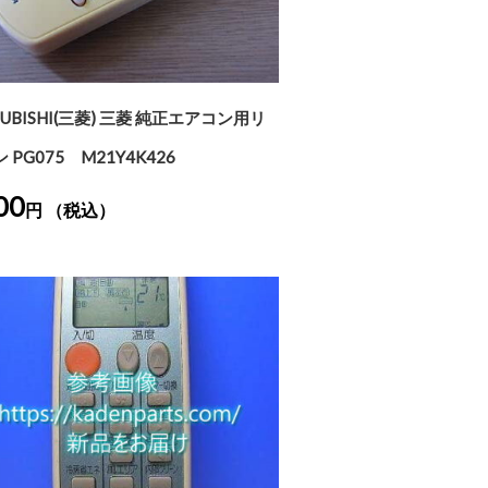
SUBISHI(三菱) 三菱 純正エアコン用リ
 PG075 M21Y4K426
00
円 （税込）