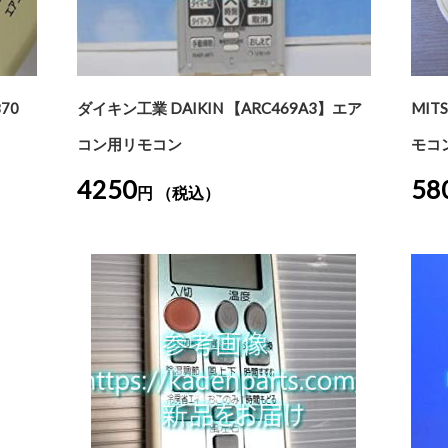
70
ダイキン工業 DAIKIN 【ARC469A3】エア
MIT
コン用リモコン
モコン
4250
58
円 （税込）