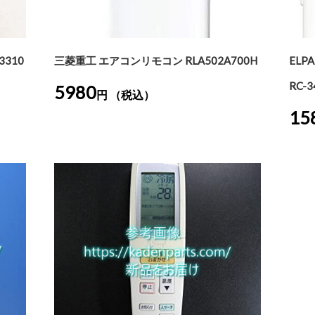
310
三菱重工 エアコンリモコン RLA502A700H
ELP
RC-3
5980
円 （税込）
15