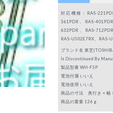
対応機種：RAS-221PDR
361PDR、RAS-401PD
632PDR、RAS-712PD
RAS-U502E7RX、RAS-U
ブランド名 東芝(TOSHIB
Is Discontinued By Ma
製品型番 WH-F5P
電池付属 いいえ
電池使用 いいえ
商品の寸法 奥行き × 幅 × 高さ
商品の重量 126 g