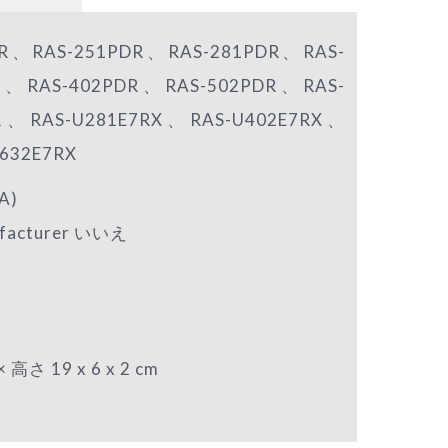
、RAS-251PDR、RAS-281PDR、RAS-
R、RAS-402PDR、RAS-502PDR、RAS-
R、RAS-U281E7RX、RAS-U402E7RX、
632E7RX
A)
nufacturer いいえ
 19 x 6 x 2 cm