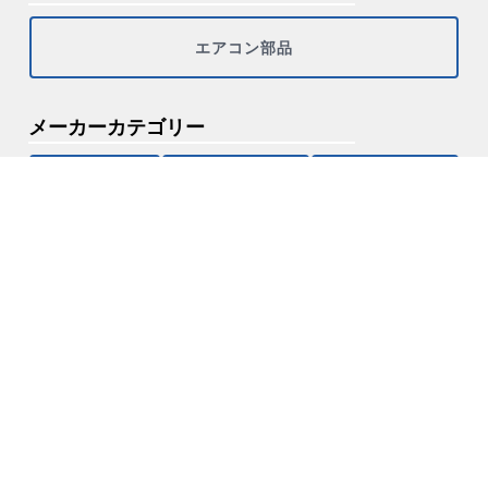
エアコン部品
メーカーカテゴリー
その他
シャープ
ダイキン
パナソニック（ナショナル・サンヨー）
三菱重工
三菱電機
三菱電機、三菱重工
富士通ゼネラル
日立
東芝